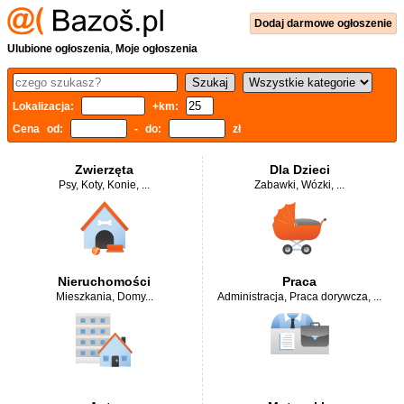
Dodaj
darmowe
ogłoszenie
Ulubione ogłoszenia
,
Moje ogłoszenia
Lokalizacja:
+km:
Cena od:
- do:
zł
Zwierzęta
Dla Dzieci
Psy
,
Koty
,
Konie
, ...
Zabawki
,
Wózki
, ...
Nieruchomości
Praca
Mieszkania
,
Domy
...
Administracja
,
Praca dorywcza
, ...